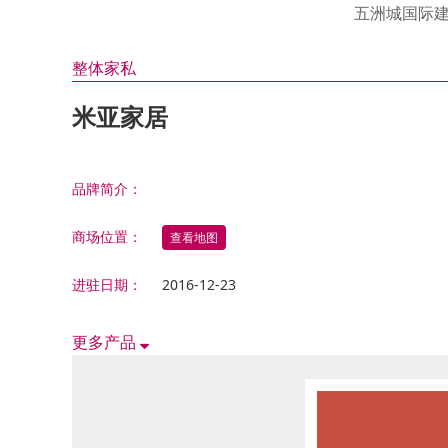
油漆 涂料 硅澡泥类
邦荻
汇盈
衣 柜
皇钡
伊仕
氧宜
五洲城国际
福瑞
法兰
金昌
适而
康泥
门窗 铝合金类
其 他
康堤
诗尼
绿森
整体家私
天花吊顶 石膏线类
洁具 水暖
德立
金鼎
米亚家居
铁艺 玻璃工艺类
东鹏
电 器
方太
五金 水电类
帅丰
家居饰品类
品牌简介：
西门
其它综合类
三菱
商场位置：
查看地图
滨特
进驻日期：
2016-12-23
火星
能率
更多产品
器