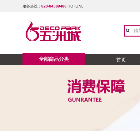
服务热线：
020-84589488
HOTLINE
首页
陶瓷 石材类
陶 瓷
卫 浴
灯 饰 类
橱 柜
地板 楼梯
窗帘布艺
油漆 涂料
门窗 铝合金类
天花吊顶 石膏线类
铁艺 玻璃工艺类
五金 水电类
家居饰品类
全屋定制
卓远
TO
友邦
欧派
大自
志达
福乐
众晟
穗华
德昌
日升
康堤
卡思
卫浴 洁具 水暖类
新中
浪鲸
卡蒂
御品
名禾
海蓝
欧迪
西玛
新威
力创
南粤
灯饰类
色色
摩恩
冠行
赫思
涂典
邦庭
兴东
南泰
施耐
制
宫廷
地 毯
博美
宏陶
奥普
芊丝
博威
皓尔
凯威
盛龙
亮众
橱柜 衣柜 电器类
木 制
扬子
瑞娇
德国
飞利
百能
立邦
美诗
雷洛
整体家私
群发
尚美
宝居
地板 楼梯 木制类
美标
L&
柏诺
邦庭
石 材
昊天
鑫鑫
布艺 墙纸 地毯类
玫瑰
锦秀
纱博
硅 藻 泥
艺磬
友联
大津
锁 具
无敌