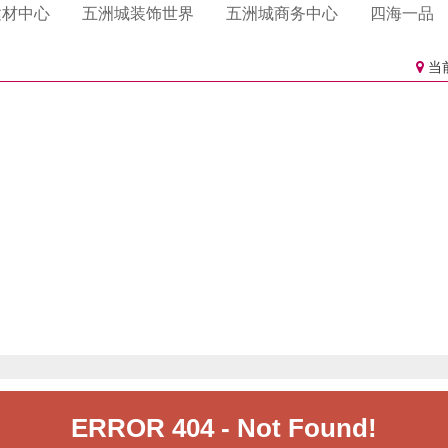
卫浴
门业
心海伽蓝
格雅莱斯门业
雅洁五金卫浴
一品侯门业
辉石材
利衣柜
多硅藻泥
磊澳.澳洲砂岩.玉石
格曼尼衣柜
四国化成硅藻泥
龙涛石材
百得胜衣柜
帕拉克硅藻泥
建材中心
五洲城装饰世界
五洲城商务中心
四海一品
淋浴房
帝门业
乐家卫浴
石材
居衣柜
硅藻泥
东昌石材
好莱客衣柜
大督硅藻泥
科凡家居整体衣柜
卡西米硅藻泥
花园
汉克斯地暖系统
曼衣柜
林硅藻泥
索菲亚衣柜
美迪雅橱柜
当
洁具
橱柜衣柜
海德行洁具
金盛橱柜衣柜
德莉玛洁具
洁具
恩达卫浴
厨电体验馆
大金空调
厨师电器
集成厨房电器
老板电器
美的空气能热水器
子电器
A.O.史密斯水系统
爱橱健康厨房
电机
日立空调
立昇净水器
尔净水器
3M净水器
约克空调电器
人集成灶
格力空调
海尔卡萨帝厨房电器
热水器.安吉尔热水
芬尼电器