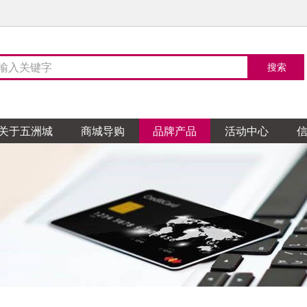
关于五洲城
商城导购
品牌产品
活动中心
陶瓷
TO卫浴
天花吊顶
整体家居
然地板
家居布艺
阁涂料
木门
石膏
玻璃
五金
花园
顿全屋定制
蒙娜丽莎瓷砖
科勒卫浴
企一照明
柏林世家橱柜
菲林格尔地板
亿亨布艺
帝诺涂料
TATA木门
鸿盛天花
飞鹰玻璃
鸿盛五金交电
汉克斯地暖系统
皇朝定制
金舵陶瓷
304卫浴
魔爵艺灯饰
布朗夫人整体厨房
安心地板
温馨窗帘
德国都芳漆
宏宝源木门
恒裕天花
创达玻璃
开泰五金交电
多维尚书
源陶瓷
卫浴
欧灯饰
整体家居
地板
地涂料
克门窗
轮天花
海玻璃
五金行
和室榻榻米和室定
圣德保陶瓷
朗斯卫浴
海星灯饰精品馆
科勒厨房
巨铠楼梯
糯米图涂料
帕德门窗
集城优墙板墙顶
顺益玻璃
摩力锁具
拉格格全屋定制
天弼陶瓷
吉博力卫浴
尚飞智能窗帘
蓝谷智能厨房
金钢鹦鹉地板
百色熊
帕雅天尼木门
祥泰天花
天盛铁花
鸿盛五金交电
量点空间家居订制
陶瓷
卫浴
灯饰
缇橱柜
涂料
门窗
天花
铁艺
德电气
爵士全屋定制
诺贝尔瓷砖
高斯卫浴
芙蒂薇家居软装
健派橱柜
德高
皇派金门
建信天花
俊惠铁花
振鸿五金
一木一品全屋实木定制
华鹏陶瓷
欧凯莎浴室柜
藏珑软装布艺
诗尼曼整体橱柜定制
芬琳漆
纱博士纱窗
荣兴天花
鸿兴五金交电
家软装
鑫利美无缝墙布
尊爵墙纸
陶瓷
浴霸
软装
尼整体橱柜衣柜
宝涂料
斯木门
天花
LED照明
意特陶陶瓷
米洛斯卫浴
大广全屋吊顶
意和全屋定制
多乐士
汉慕斯门窗
创盛天花
家
安华卫浴
风泛灯饰
路易法洛可橱柜\弗兰卡
三棵树漆
六喜源木门
巴迪斯天花
地板
茗墙布窗帘油画
安信地板
晓阳墙纸
亨达木业
聚生墙纸
菲特科鲁迪卫浴
浦照明
橱柜
漆
固门窗
斯天花
华亿达卫浴
西蒙电气
佳居乐橱柜
荣塘铝门窗
盛泰天花
皓霖淋浴房
南方布艺
厨
荞克菲橱柜
柏雅天尼门窗
欧霸天花
木业
墙纸
乐家具
恒信木业
美居装饰
米亚家居
王斌相框
高亿墙纸
匠王、正品红木红木家
卫浴
V罗马国际灯饰布艺
德家居整木定制
门窗
杜拉维特卫浴
企一照明
司米橱柜
骏嘉利门窗
欧派卫浴
亚之洲灯饰
德国帝森橱柜
皇派金门
百石
装饰材料
友诚建材
冠艺木业
大洲玉石
盛发木工艺
具
岛淋浴房
灯饰
士纱窗门窗
高仪卫浴
创艺灯饰
汉慕斯纱窗门窗
玫瑰岛宜来卫浴
尚粤智能门窗
景观雕塑
木制品
硅藻泥
臻石先生
木匠大师地板
兰舍硅藻泥
美邦石材体验馆
川岳山硅藻泥
锁