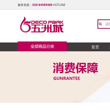
服务热线：
020-84589488
HOTLINE
首页
陶瓷 石材类
陶 瓷
卫 浴
灯 饰 类
橱 柜
地板 楼梯
窗帘布艺
油漆 涂料
门窗 铝合金类
天花吊顶 石膏线类
铁艺 玻璃工艺类
五金 水电类
家居饰品类
全屋定制
卓远
TO
友邦
欧派
大自
志达
福乐
众晟
穗华
德昌
日升
康堤
卡思
卫浴 洁具 水暖类
新中
浪鲸
卡蒂
御品
名禾
海蓝
欧迪
西玛
新威
力创
南粤
灯饰类
色色
摩恩
冠行
赫思
涂典
邦庭
兴东
南泰
施耐
制
宫廷
地 毯
博美
宏陶
奥普
芊丝
博威
皓尔
凯威
盛龙
亮众
橱柜 衣柜 电器类
木 制
扬子
瑞娇
德国
飞利
百能
立邦
美诗
雷洛
整体家私
群发
尚美
宝居
地板 楼梯 木制类
美标
L&
柏诺
邦庭
石 材
昊天
鑫鑫
布艺 墙纸 地毯类
玫瑰
锦秀
纱博
硅 藻 泥
艺磬
友联
大津
锁 具
无敌