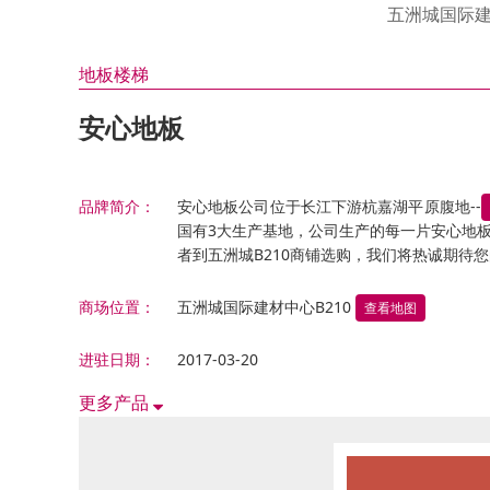
油漆 涂料 硅澡泥类
邦荻
汇盈
衣 柜
皇钡
伊仕
氧宜
五洲城国际
福瑞
法兰
金昌
适而
康泥
门窗 铝合金类
其 他
康堤
诗尼
绿森
地板楼梯
天花吊顶 石膏线类
洁具 水暖
德立
金鼎
安心地板
铁艺 玻璃工艺类
东鹏
电 器
方太
五金 水电类
帅丰
家居饰品类
品牌简介：
安心地板公司位于长江下游杭嘉湖平原腹地--
西门
国有3大生产基地，公司生产的每一片安心地
其它综合类
三菱
者到五洲城B210商铺选购，我们将热诚期待
滨特
商场位置：
五洲城国际建材中心B210
查看地图
火星
能率
进驻日期：
2017-03-20
器
更多产品