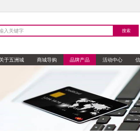
关于五洲城
商城导购
品牌产品
活动中心
陶瓷
TO卫浴
天花吊顶
整体家居
然地板
家居布艺
阁涂料
木门
石膏
玻璃
五金
花园
顿全屋定制
蒙娜丽莎瓷砖
科勒卫浴
企一照明
柏林世家橱柜
菲林格尔地板
亿亨布艺
帝诺涂料
TATA木门
鸿盛天花
飞鹰玻璃
鸿盛五金交电
汉克斯地暖系统
皇朝定制
金舵陶瓷
304卫浴
魔爵艺灯饰
布朗夫人整体厨房
安心地板
温馨窗帘
德国都芳漆
宏宝源木门
恒裕天花
创达玻璃
开泰五金交电
多维尚书
源陶瓷
卫浴
欧灯饰
整体家居
地板
地涂料
克门窗
轮天花
海玻璃
五金行
和室榻榻米和室定
圣德保陶瓷
朗斯卫浴
海星灯饰精品馆
科勒厨房
巨铠楼梯
糯米图涂料
帕德门窗
集城优墙板墙顶
顺益玻璃
摩力锁具
拉格格全屋定制
天弼陶瓷
吉博力卫浴
尚飞智能窗帘
蓝谷智能厨房
金钢鹦鹉地板
百色熊
帕雅天尼木门
祥泰天花
天盛铁花
鸿盛五金交电
量点空间家居订制
陶瓷
卫浴
灯饰
缇橱柜
涂料
门窗
天花
铁艺
德电气
爵士全屋定制
诺贝尔瓷砖
高斯卫浴
芙蒂薇家居软装
健派橱柜
德高
皇派金门
建信天花
俊惠铁花
振鸿五金
一木一品全屋实木定制
华鹏陶瓷
欧凯莎浴室柜
藏珑软装布艺
诗尼曼整体橱柜定制
芬琳漆
纱博士纱窗
荣兴天花
鸿兴五金交电
家软装
鑫利美无缝墙布
尊爵墙纸
陶瓷
浴霸
软装
尼整体橱柜衣柜
宝涂料
斯木门
天花
LED照明
意特陶陶瓷
米洛斯卫浴
大广全屋吊顶
意和全屋定制
多乐士
汉慕斯门窗
创盛天花
家
安华卫浴
风泛灯饰
路易法洛可橱柜\弗兰卡
三棵树漆
六喜源木门
巴迪斯天花
地板
茗墙布窗帘油画
安信地板
晓阳墙纸
亨达木业
聚生墙纸
菲特科鲁迪卫浴
浦照明
橱柜
漆
固门窗
斯天花
华亿达卫浴
西蒙电气
佳居乐橱柜
荣塘铝门窗
盛泰天花
皓霖淋浴房
南方布艺
厨
荞克菲橱柜
柏雅天尼门窗
欧霸天花
木业
墙纸
乐家具
恒信木业
美居装饰
米亚家居
王斌相框
高亿墙纸
匠王、正品红木红木家
卫浴
V罗马国际灯饰布艺
德家居整木定制
门窗
杜拉维特卫浴
企一照明
司米橱柜
骏嘉利门窗
欧派卫浴
亚之洲灯饰
德国帝森橱柜
皇派金门
百石
装饰材料
友诚建材
冠艺木业
大洲玉石
盛发木工艺
具
岛淋浴房
灯饰
士纱窗门窗
高仪卫浴
创艺灯饰
汉慕斯纱窗门窗
玫瑰岛宜来卫浴
尚粤智能门窗
景观雕塑
木制品
硅藻泥
臻石先生
木匠大师地板
兰舍硅藻泥
美邦石材体验馆
川岳山硅藻泥
锁