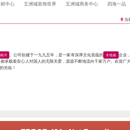
卫浴
门业
心海伽蓝
格雅莱斯门业
雅洁五金卫浴
一品侯门业
辉石材
利衣柜
多硅藻泥
磊澳.澳洲砂岩.玉石
格曼尼衣柜
四国化成硅藻泥
龙涛石材
百得胜衣柜
帕拉克硅藻泥
建材中心
五洲城装饰世界
五洲城商务中心
四海一品
淋浴房
帝门业
乐家卫浴
石材
居衣柜
硅藻泥
东昌石材
好莱客衣柜
大督硅藻泥
科凡家居整体衣柜
卡西米硅藻泥
花园
汉克斯地暖系统
曼衣柜
林硅藻泥
索菲亚衣柜
美迪雅橱柜
当
洁具
橱柜衣柜
海德行洁具
金盛橱柜衣柜
德莉玛洁具
洁具
恩达卫浴
厨电体验馆
大金空调
厨师电器
集成厨房电器
老板电器
美的空气能热水器
。公司创建于一九九五年，是一家有深厚文化底蕴的
企业
南浔
木地板
子电器
A.O.史密斯水系统
爱橱健康厨房
板都承载着安心人对国人的无限关爱，源源不断地流向千家万户。欢迎广
电机
日立空调
立昇净水器
您的光临！
尔净水器
3M净水器
约克空调电器
人集成灶
格力空调
海尔卡萨帝厨房电器
热水器.安吉尔热水
芬尼电器