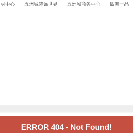
卫浴
门业
心海伽蓝
格雅莱斯门业
雅洁五金卫浴
一品侯门业
辉石材
利衣柜
多硅藻泥
磊澳.澳洲砂岩.玉石
格曼尼衣柜
四国化成硅藻泥
龙涛石材
百得胜衣柜
帕拉克硅藻泥
建材中心
五洲城装饰世界
五洲城商务中心
四海一品
淋浴房
帝门业
乐家卫浴
石材
居衣柜
硅藻泥
东昌石材
好莱客衣柜
大督硅藻泥
科凡家居整体衣柜
卡西米硅藻泥
花园
汉克斯地暖系统
曼衣柜
林硅藻泥
索菲亚衣柜
美迪雅橱柜
洁具
橱柜衣柜
海德行洁具
金盛橱柜衣柜
德莉玛洁具
洁具
恩达卫浴
厨电体验馆
大金空调
厨师电器
集成厨房电器
老板电器
美的空气能热水器
子电器
A.O.史密斯水系统
爱橱健康厨房
电机
日立空调
立昇净水器
尔净水器
3M净水器
约克空调电器
人集成灶
格力空调
海尔卡萨帝厨房电器
热水器.安吉尔热水
芬尼电器