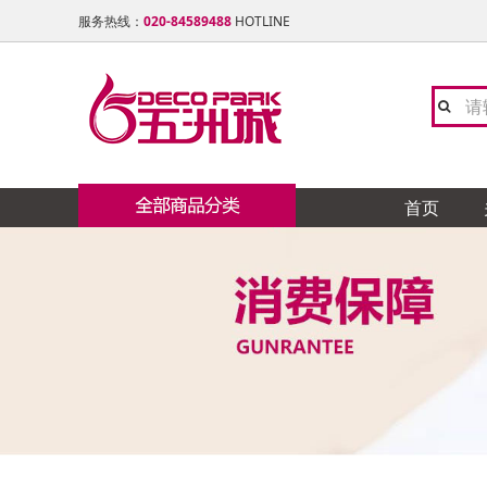
服务热线：
020-84589488
HOTLINE
首页
陶瓷 石材类
陶 瓷
卫 浴
灯 饰 类
橱 柜
地板 楼梯
窗帘布艺
油漆 涂料
门窗 铝合金类
天花吊顶 石膏线类
铁艺 玻璃工艺类
五金 水电类
家居饰品类
全屋定制
卓远
TO
友邦
欧派
大自
志达
福乐
众晟
穗华
德昌
日升
康堤
卡思
卫浴 洁具 水暖类
新中
浪鲸
卡蒂
御品
名禾
海蓝
欧迪
西玛
新威
力创
南粤
灯饰类
色色
摩恩
冠行
赫思
涂典
邦庭
兴东
南泰
施耐
制
宫廷
地 毯
博美
宏陶
奥普
芊丝
博威
皓尔
凯威
盛龙
亮众
橱柜 衣柜 电器类
木 制
扬子
瑞娇
德国
飞利
百能
立邦
美诗
雷洛
整体家私
群发
尚美
宝居
地板 楼梯 木制类
美标
L&
柏诺
邦庭
石 材
昊天
鑫鑫
布艺 墙纸 地毯类
玫瑰
锦秀
纱博
硅 藻 泥
艺磬
友联
大津
锁 具
无敌