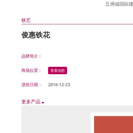
油漆 涂料 硅澡泥类
邦荻
汇盈
衣 柜
皇钡
伊仕
氧宜
五洲城国际
福瑞
法兰
金昌
适而
康泥
门窗 铝合金类
其 他
康堤
诗尼
绿森
铁艺
天花吊顶 石膏线类
洁具 水暖
德立
金鼎
俊惠铁花
铁艺 玻璃工艺类
东鹏
电 器
方太
五金 水电类
帅丰
家居饰品类
品牌简介：
西门
其它综合类
三菱
商场位置：
查看地图
滨特
进驻日期：
2016-12-23
火星
能率
更多产品
器