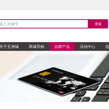
关于五洲城
商城导购
品牌产品
活动中心
陶瓷
TO卫浴
天花吊顶
整体家居
然地板
家居布艺
阁涂料
木门
石膏
玻璃
五金
花园
顿全屋定制
蒙娜丽莎瓷砖
科勒卫浴
企一照明
柏林世家橱柜
菲林格尔地板
亿亨布艺
帝诺涂料
TATA木门
鸿盛天花
飞鹰玻璃
鸿盛五金交电
汉克斯地暖系统
皇朝定制
金舵陶瓷
304卫浴
魔爵艺灯饰
布朗夫人整体厨房
安心地板
温馨窗帘
德国都芳漆
宏宝源木门
恒裕天花
创达玻璃
开泰五金交电
多维尚书
源陶瓷
卫浴
欧灯饰
整体家居
地板
地涂料
克门窗
轮天花
海玻璃
五金行
和室榻榻米和室定
圣德保陶瓷
朗斯卫浴
海星灯饰精品馆
科勒厨房
巨铠楼梯
糯米图涂料
帕德门窗
集城优墙板墙顶
顺益玻璃
摩力锁具
拉格格全屋定制
天弼陶瓷
吉博力卫浴
尚飞智能窗帘
蓝谷智能厨房
金钢鹦鹉地板
百色熊
帕雅天尼木门
祥泰天花
天盛铁花
鸿盛五金交电
量点空间家居订制
陶瓷
卫浴
灯饰
缇橱柜
涂料
门窗
天花
铁艺
德电气
爵士全屋定制
诺贝尔瓷砖
高斯卫浴
芙蒂薇家居软装
健派橱柜
德高
皇派金门
建信天花
俊惠铁花
振鸿五金
一木一品全屋实木定制
华鹏陶瓷
欧凯莎浴室柜
藏珑软装布艺
诗尼曼整体橱柜定制
芬琳漆
纱博士纱窗
荣兴天花
鸿兴五金交电
家软装
鑫利美无缝墙布
尊爵墙纸
陶瓷
浴霸
软装
尼整体橱柜衣柜
宝涂料
斯木门
天花
LED照明
意特陶陶瓷
米洛斯卫浴
大广全屋吊顶
意和全屋定制
多乐士
汉慕斯门窗
创盛天花
家
安华卫浴
风泛灯饰
路易法洛可橱柜\弗兰卡
三棵树漆
六喜源木门
巴迪斯天花
地板
茗墙布窗帘油画
安信地板
晓阳墙纸
亨达木业
聚生墙纸
菲特科鲁迪卫浴
浦照明
橱柜
漆
固门窗
斯天花
华亿达卫浴
西蒙电气
佳居乐橱柜
荣塘铝门窗
盛泰天花
皓霖淋浴房
南方布艺
厨
荞克菲橱柜
柏雅天尼门窗
欧霸天花
木业
墙纸
乐家具
恒信木业
美居装饰
米亚家居
王斌相框
高亿墙纸
匠王、正品红木红木家
卫浴
V罗马国际灯饰布艺
德家居整木定制
门窗
杜拉维特卫浴
企一照明
司米橱柜
骏嘉利门窗
欧派卫浴
亚之洲灯饰
德国帝森橱柜
皇派金门
百石
装饰材料
友诚建材
冠艺木业
大洲玉石
盛发木工艺
具
岛淋浴房
灯饰
士纱窗门窗
高仪卫浴
创艺灯饰
汉慕斯纱窗门窗
玫瑰岛宜来卫浴
尚粤智能门窗
景观雕塑
木制品
硅藻泥
臻石先生
木匠大师地板
兰舍硅藻泥
美邦石材体验馆
川岳山硅藻泥
锁