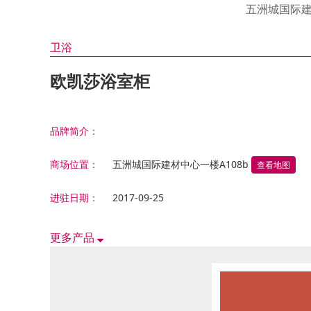
油漆 涂料 硅澡泥类
邦荻
汇盈
衣 柜
皇钡
伊仕
氧宜
五洲城国际
福瑞
法兰
金昌
适而
康泥
门窗 铝合金类
其 他
康堤
诗尼
绿森
卫浴
天花吊顶 石膏线类
洁具 水暖
德立
金鼎
欧凯莎浴室柜
铁艺 玻璃工艺类
东鹏
电 器
方太
五金 水电类
帅丰
家居饰品类
品牌简介：
西门
其它综合类
三菱
商场位置：
五洲城国际建材中心一楼A108b
查看地图
滨特
进驻日期：
2017-09-25
火星
能率
更多产品
器