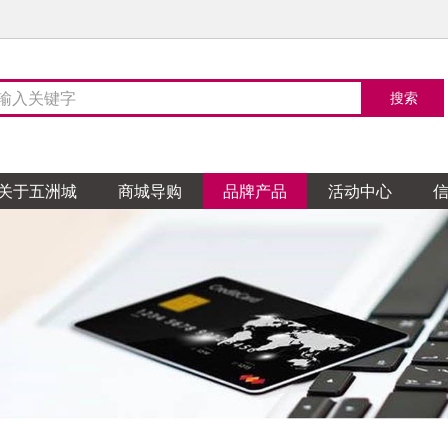
关于五洲城
商城导购
品牌产品
活动中心
陶瓷
TO卫浴
天花吊顶
整体家居
然地板
家居布艺
阁涂料
木门
石膏
玻璃
五金
花园
顿全屋定制
蒙娜丽莎瓷砖
科勒卫浴
企一照明
柏林世家橱柜
菲林格尔地板
亿亨布艺
帝诺涂料
TATA木门
鸿盛天花
飞鹰玻璃
鸿盛五金交电
汉克斯地暖系统
皇朝定制
金舵陶瓷
304卫浴
魔爵艺灯饰
布朗夫人整体厨房
安心地板
温馨窗帘
德国都芳漆
宏宝源木门
恒裕天花
创达玻璃
开泰五金交电
多维尚书
源陶瓷
卫浴
欧灯饰
整体家居
地板
地涂料
克门窗
轮天花
海玻璃
五金行
和室榻榻米和室定
圣德保陶瓷
朗斯卫浴
海星灯饰精品馆
科勒厨房
巨铠楼梯
糯米图涂料
帕德门窗
集城优墙板墙顶
顺益玻璃
摩力锁具
拉格格全屋定制
天弼陶瓷
吉博力卫浴
尚飞智能窗帘
蓝谷智能厨房
金钢鹦鹉地板
百色熊
帕雅天尼木门
祥泰天花
天盛铁花
鸿盛五金交电
量点空间家居订制
陶瓷
卫浴
灯饰
缇橱柜
涂料
门窗
天花
铁艺
德电气
爵士全屋定制
诺贝尔瓷砖
高斯卫浴
芙蒂薇家居软装
健派橱柜
德高
皇派金门
建信天花
俊惠铁花
振鸿五金
一木一品全屋实木定制
华鹏陶瓷
欧凯莎浴室柜
藏珑软装布艺
诗尼曼整体橱柜定制
芬琳漆
纱博士纱窗
荣兴天花
鸿兴五金交电
家软装
鑫利美无缝墙布
尊爵墙纸
陶瓷
浴霸
软装
尼整体橱柜衣柜
宝涂料
斯木门
天花
LED照明
意特陶陶瓷
米洛斯卫浴
大广全屋吊顶
意和全屋定制
多乐士
汉慕斯门窗
创盛天花
家
安华卫浴
风泛灯饰
路易法洛可橱柜\弗兰卡
三棵树漆
六喜源木门
巴迪斯天花
地板
茗墙布窗帘油画
安信地板
晓阳墙纸
亨达木业
聚生墙纸
菲特科鲁迪卫浴
浦照明
橱柜
漆
固门窗
斯天花
华亿达卫浴
西蒙电气
佳居乐橱柜
荣塘铝门窗
盛泰天花
皓霖淋浴房
南方布艺
厨
荞克菲橱柜
柏雅天尼门窗
欧霸天花
木业
墙纸
乐家具
恒信木业
美居装饰
米亚家居
王斌相框
高亿墙纸
匠王、正品红木红木家
卫浴
V罗马国际灯饰布艺
德家居整木定制
门窗
杜拉维特卫浴
企一照明
司米橱柜
骏嘉利门窗
欧派卫浴
亚之洲灯饰
德国帝森橱柜
皇派金门
百石
装饰材料
友诚建材
冠艺木业
大洲玉石
盛发木工艺
具
岛淋浴房
灯饰
士纱窗门窗
高仪卫浴
创艺灯饰
汉慕斯纱窗门窗
玫瑰岛宜来卫浴
尚粤智能门窗
景观雕塑
木制品
硅藻泥
臻石先生
木匠大师地板
兰舍硅藻泥
美邦石材体验馆
川岳山硅藻泥
锁