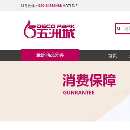
服务热线：
020-84589488
HOTLINE
首页
陶瓷 石材类
陶 瓷
卫 浴
灯 饰 类
橱 柜
地板 楼梯
窗帘布艺
油漆 涂料
门窗 铝合金类
天花吊顶 石膏线类
铁艺 玻璃工艺类
五金 水电类
家居饰品类
全屋定制
卓远
TO
友邦
欧派
大自
志达
福乐
众晟
穗华
德昌
日升
康堤
卡思
卫浴 洁具 水暖类
新中
浪鲸
卡蒂
御品
名禾
海蓝
欧迪
西玛
新威
力创
南粤
灯饰类
色色
摩恩
冠行
赫思
涂典
邦庭
兴东
南泰
施耐
制
宫廷
地 毯
博美
宏陶
奥普
芊丝
博威
皓尔
凯威
盛龙
亮众
橱柜 衣柜 电器类
木 制
扬子
瑞娇
德国
飞利
百能
立邦
美诗
雷洛
整体家私
群发
尚美
宝居
地板 楼梯 木制类
美标
L&
柏诺
邦庭
石 材
昊天
鑫鑫
布艺 墙纸 地毯类
玫瑰
锦秀
纱博
硅 藻 泥
艺磬
友联
大津
锁 具
无敌