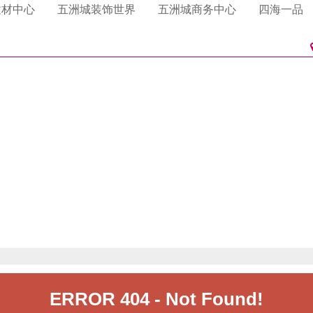
卫浴
门业
心海伽蓝
格雅莱斯门业
雅洁五金卫浴
一品侯门业
辉石材
利衣柜
多硅藻泥
磊澳.澳洲砂岩.玉石
格曼尼衣柜
四国化成硅藻泥
龙涛石材
百得胜衣柜
帕拉克硅藻泥
建材中心
五洲城装饰世界
五洲城商务中心
四海一品
淋浴房
帝门业
乐家卫浴
石材
居衣柜
硅藻泥
东昌石材
好莱客衣柜
大督硅藻泥
科凡家居整体衣柜
卡西米硅藻泥
花园
汉克斯地暖系统
曼衣柜
林硅藻泥
索菲亚衣柜
美迪雅橱柜
洁具
橱柜衣柜
海德行洁具
金盛橱柜衣柜
德莉玛洁具
洁具
恩达卫浴
厨电体验馆
大金空调
厨师电器
集成厨房电器
老板电器
美的空气能热水器
子电器
A.O.史密斯水系统
爱橱健康厨房
电机
日立空调
立昇净水器
尔净水器
3M净水器
约克空调电器
人集成灶
格力空调
海尔卡萨帝厨房电器
热水器.安吉尔热水
芬尼电器